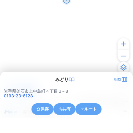
みどり
地図
アプリで見る
岩手県釜石市上中島町４丁目３−８
0193-23-6128
© ONE COMPATH © GeoTechnologies Inc.
保存
共有
ルート
岩手県釜石市源太沢町２丁目２