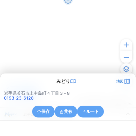
みどり
地図
アプリで見る
岩手県釜石市上中島町４丁目３−８
0193-23-6128
© ONE COMPATH © GeoTechnologies Inc.
保存
共有
ルート
岩手県釜石市源太沢町２丁目２