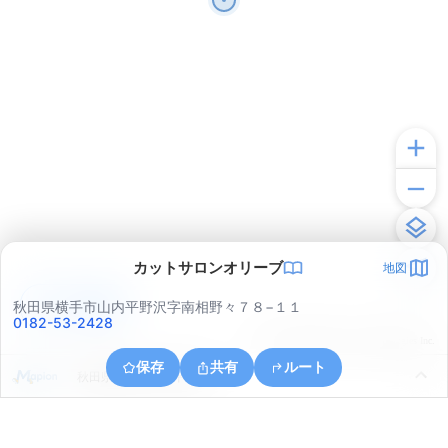
カットサロンオリーブ
地図
アプリで見る
秋田県横手市山内平野沢字南相野々７８−１１
0182-53-2428
© ONE COMPATH © GeoTechnologies Inc.
保存
共有
ルート
秋田県横手市山内平野沢