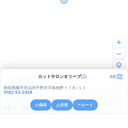
カットサロンオリーブ
地図
アプリで見る
秋田県横手市山内平野沢字南相野々７８−１１
0182-53-2428
© ONE COMPATH © GeoTechnologies Inc.
保存
共有
ルート
秋田県横手市山内平野沢