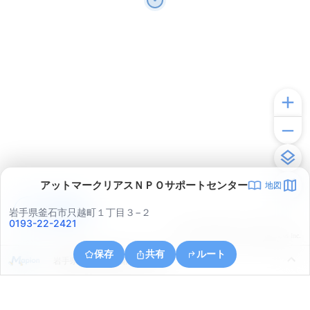
アットマークリアスＮＰＯサポートセンター
地図
アプリで見る
岩手県釜石市只越町１丁目３−２
0193-22-2421
© ONE COMPATH © GeoTechnologies Inc.
保存
共有
ルート
岩手県釜石市釜石第１６地割