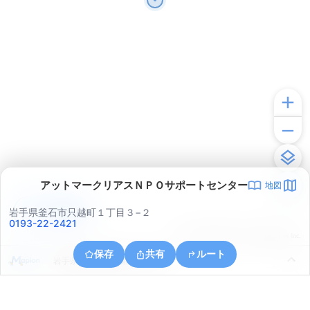
アットマークリアスＮＰＯサポートセンター
地図
アプリで見る
岩手県釜石市只越町１丁目３−２
0193-22-2421
© ONE COMPATH © GeoTechnologies Inc.
保存
共有
ルート
岩手県釜石市釜石第１５地割