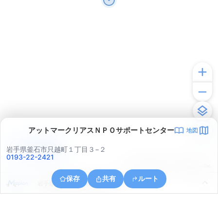
アットマークリアスＮＰＯサポートセンター
地図
アプリで見る
岩手県釜石市只越町１丁目３−２
0193-22-2421
© ONE COMPATH © GeoTechnologies Inc.
保存
共有
ルート
岩手県釜石市釜石第１５地割