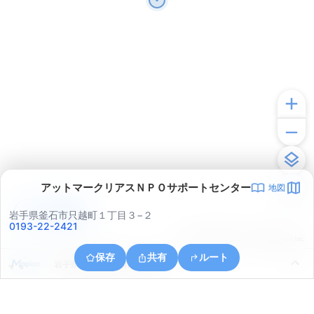
アットマークリアスＮＰＯサポートセンター
地図
アプリで見る
岩手県釜石市只越町１丁目３−２
0193-22-2421
© ONE COMPATH © GeoTechnologies Inc.
保存
共有
ルート
岩手県釜石市釜石第１５地割