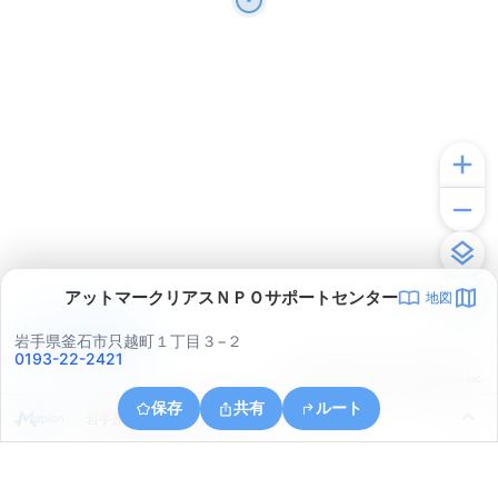
アットマークリアスＮＰＯサポートセンター
地図
アプリで見る
岩手県釜石市只越町１丁目３−２
0193-22-2421
© ONE COMPATH © GeoTechnologies Inc.
保存
共有
ルート
岩手県釜石市大平町１丁目４