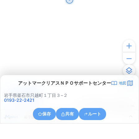
アットマークリアスＮＰＯサポートセンター
地図
アプリで見る
岩手県釜石市只越町１丁目３−２
0193-22-2421
© ONE COMPATH © GeoTechnologies Inc.
保存
共有
ルート
岩手県釜石市釜石第１５地割