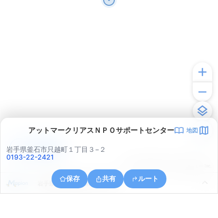
アットマークリアスＮＰＯサポートセンター
地図
アプリで見る
岩手県釜石市只越町１丁目３−２
0193-22-2421
© ONE COMPATH © GeoTechnologies Inc.
保存
共有
ルート
岩手県釜石市釜石第１６地割