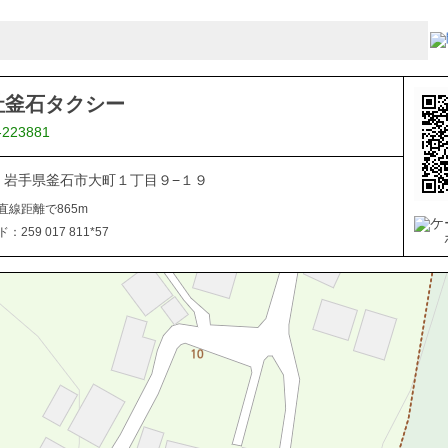
社釜石タクシー
-223881
024 岩手県釜石市大町１丁目９−１９
直線距離で865m
259 017 811*57