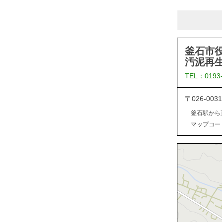
釜石市
汚泥再
TEL：0193
〒026-0
釜石駅から
マップコード：