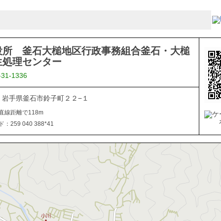
役所 釜石大槌地区行政事務組合釜石・大槌
生処理センター
-31-1336
031 岩手県釜石市鈴子町２２−１
直線距離で118m
259 040 388*41