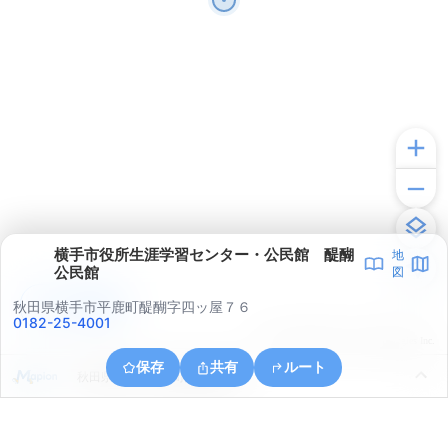
横手市役所生涯学習センター・公民館 醍醐
地
公民館
図
アプリで見る
秋田県横手市平鹿町醍醐字四ッ屋７６
0182-25-4001
© ONE COMPATH © GeoTechnologies Inc.
保存
共有
ルート
秋田県横手市平鹿町醍醐浅舞山