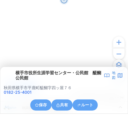
横手市役所生涯学習センター・公民館 醍醐
地
公民館
図
アプリで見る
秋田県横手市平鹿町醍醐字四ッ屋７６
0182-25-4001
© ONE COMPATH © GeoTechnologies Inc.
保存
共有
ルート
秋田県横手市平鹿町醍醐醍醐北