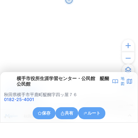
横手市役所生涯学習センター・公民館 醍醐
地
公民館
図
アプリで見る
秋田県横手市平鹿町醍醐字四ッ屋７６
0182-25-4001
© ONE COMPATH © GeoTechnologies Inc.
保存
共有
ルート
秋田県横手市大屋寺内漆原