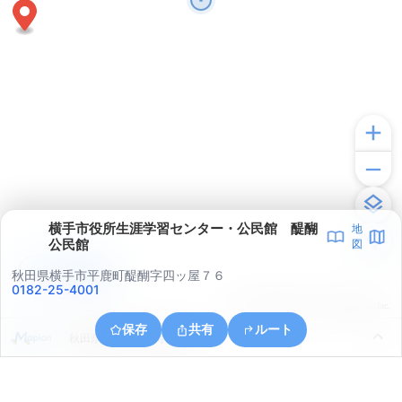
横手市役所生涯学習センター・公民館 醍醐
地
公民館
図
アプリで見る
秋田県横手市平鹿町醍醐字四ッ屋７６
0182-25-4001
© ONE COMPATH © GeoTechnologies Inc.
保存
共有
ルート
秋田県横手市大屋寺内漆原