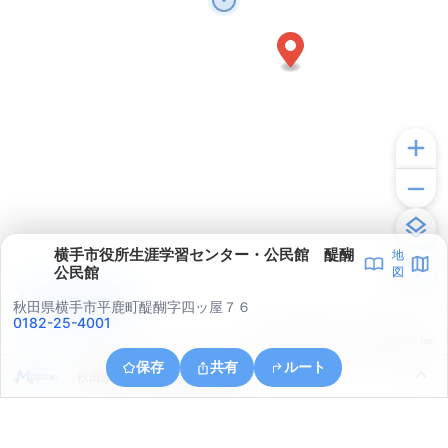
横手市役所生涯学習センター・公民館 醍醐
地
公民館
図
アプリで見る
秋田県横手市平鹿町醍醐字四ッ屋７６
0182-25-4001
© ONE COMPATH © GeoTechnologies Inc.
保存
共有
ルート
秋田県横手市平鹿町醍醐上醍醐