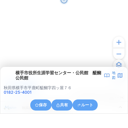
横手市役所生涯学習センター・公民館 醍醐
地
公民館
図
アプリで見る
秋田県横手市平鹿町醍醐字四ッ屋７６
0182-25-4001
© ONE COMPATH © GeoTechnologies Inc.
保存
共有
ルート
秋田県横手市平鹿町醍醐上醍醐