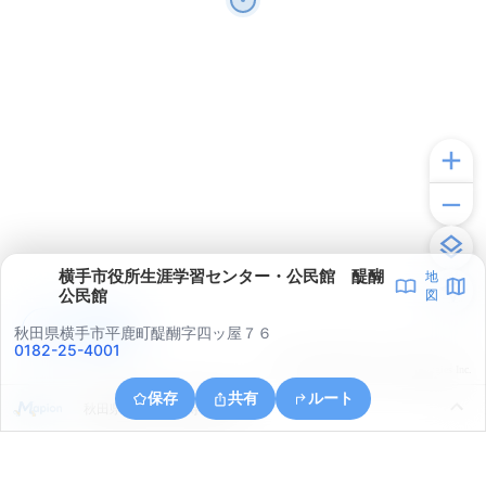
横手市役所生涯学習センター・公民館 醍醐
地
公民館
図
アプリで見る
秋田県横手市平鹿町醍醐字四ッ屋７６
0182-25-4001
© ONE COMPATH © GeoTechnologies Inc.
保存
共有
ルート
秋田県横手市大屋寺内漆原