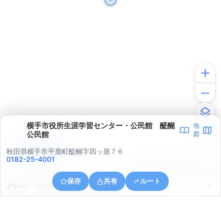
横手市役所生涯学習センター・公民館 醍醐
地
公民館
図
アプリで見る
秋田県横手市平鹿町醍醐字四ッ屋７６
0182-25-4001
© ONE COMPATH © GeoTechnologies Inc.
保存
共有
ルート
秋田県横手市大屋寺内漆原