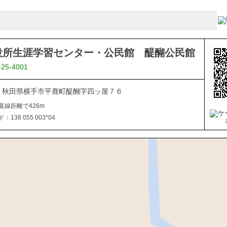
役所生涯学習センター・公民館 醍醐公民館
-25-4001
102 秋田県横手市平鹿町醍醐字四ッ屋７６
直線距離で426m
138 055 003*04