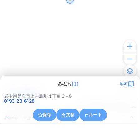
みどり
地図
アプリで見る
岩手県釜石市上中島町４丁目３−８
0193-23-6128
© ONE COMPATH © GeoTechnologies Inc.
保存
共有
ルート
岩手県釜石市釜石第１２地割