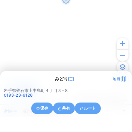
みどり
地図
アプリで見る
岩手県釜石市上中島町４丁目３−８
0193-23-6128
© ONE COMPATH © GeoTechnologies Inc.
保存
共有
ルート
岩手県釜石市釜石第１２地割