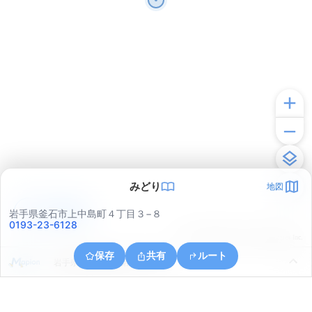
みどり
地図
アプリで見る
岩手県釜石市上中島町４丁目３−８
0193-23-6128
© ONE COMPATH © GeoTechnologies Inc.
保存
共有
ルート
岩手県釜石市釜石第１２地割