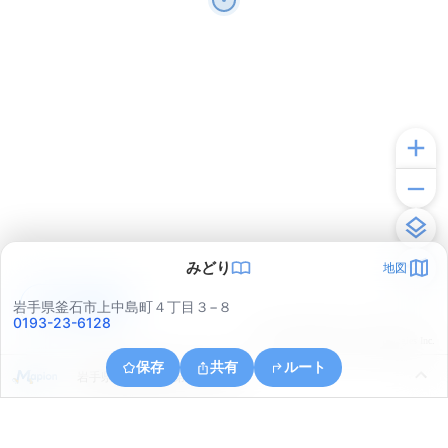
みどり
地図
アプリで見る
岩手県釜石市上中島町４丁目３−８
0193-23-6128
© ONE COMPATH © GeoTechnologies Inc.
保存
共有
ルート
岩手県釜石市釜石第１２地割