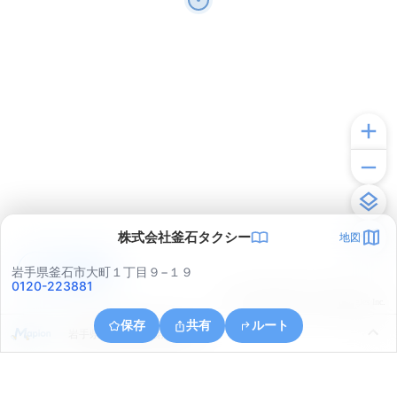
株式会社釜石タクシー
地図
アプリで見る
岩手県釜石市大町１丁目９−１９
0120-223881
© ONE COMPATH © GeoTechnologies Inc.
保存
共有
ルート
岩手県釜石市平田第１地割