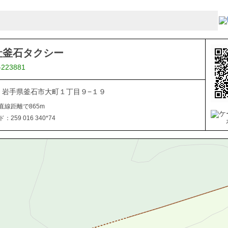
社釜石タクシー
-223881
024 岩手県釜石市大町１丁目９−１９
直線距離で865m
259 016 340*74