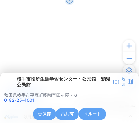
横手市役所生涯学習センター・公民館 醍醐
地
公民館
図
アプリで見る
秋田県横手市平鹿町醍醐字四ッ屋７６
0182-25-4001
© ONE COMPATH © GeoTechnologies Inc.
保存
共有
ルート
秋田県横手市平鹿町醍醐