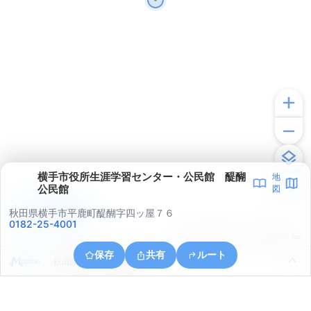
横手市役所生涯学習センター・公民館 醍醐
地
公民館
図
アプリで見る
秋田県横手市平鹿町醍醐字四ッ屋７６
0182-25-4001
© ONE COMPATH © GeoTechnologies Inc.
保存
共有
ルート
秋田県横手市平鹿町醍醐