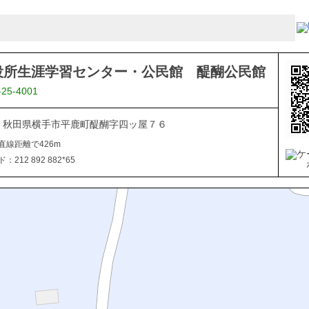
役所生涯学習センター・公民館 醍醐公民館
-25-4001
102 秋田県横手市平鹿町醍醐字四ッ屋７６
直線距離で426m
212 892 882*65