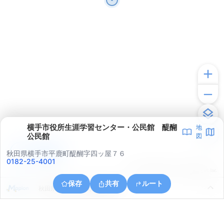
横手市役所生涯学習センター・公民館 醍醐
地
公民館
図
アプリで見る
秋田県横手市平鹿町醍醐字四ッ屋７６
0182-25-4001
© ONE COMPATH © GeoTechnologies Inc.
保存
共有
ルート
秋田県横手市平鹿町醍醐亀井沢