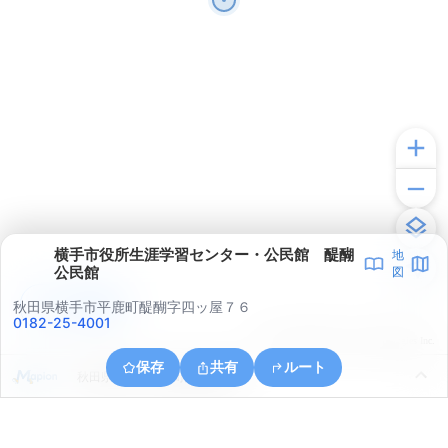
横手市役所生涯学習センター・公民館 醍醐
地
公民館
図
アプリで見る
秋田県横手市平鹿町醍醐字四ッ屋７６
0182-25-4001
© ONE COMPATH © GeoTechnologies Inc.
保存
共有
ルート
秋田県横手市平鹿町醍醐亀井沢