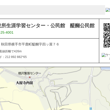
役所生涯学習センター・公民館 醍醐公民館
-25-4001
102 秋田県横手市平鹿町醍醐字四ッ屋７６
直線距離で426m
212 892 882*65