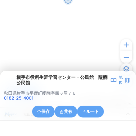
横手市役所生涯学習センター・公民館 醍醐
地
公民館
図
アプリで見る
秋田県横手市平鹿町醍醐字四ッ屋７６
0182-25-4001
© ONE COMPATH © GeoTechnologies Inc.
保存
共有
ルート
秋田県横手市大屋寺内漆原