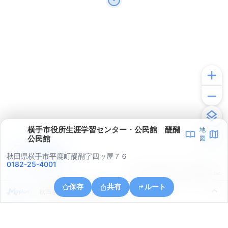
横手市役所生涯学習センター・公民館 醍醐
地
公民館
図
アプリで見る
秋田県横手市平鹿町醍醐字四ッ屋７６
0182-25-4001
© ONE COMPATH © GeoTechnologies Inc.
保存
共有
ルート
秋田県横手市平鹿町醍醐