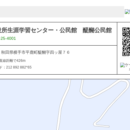
役所生涯学習センター・公民館 醍醐公民館
-25-4001
102 秋田県横手市平鹿町醍醐字四ッ屋７６
直線距離で426m
212 892 882*65