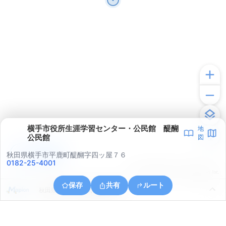
横手市役所生涯学習センター・公民館 醍醐
地
公民館
図
アプリで見る
秋田県横手市平鹿町醍醐字四ッ屋７６
0182-25-4001
© ONE COMPATH © GeoTechnologies Inc.
保存
共有
ルート
秋田県横手市平鹿町醍醐亀井沢