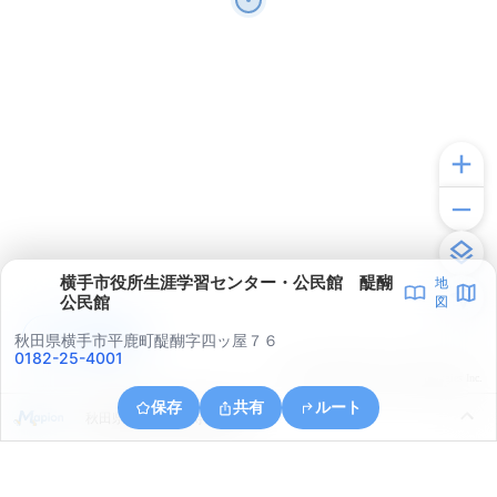
横手市役所生涯学習センター・公民館 醍醐
地
公民館
図
アプリで見る
秋田県横手市平鹿町醍醐字四ッ屋７６
0182-25-4001
© ONE COMPATH © GeoTechnologies Inc.
保存
共有
ルート
秋田県横手市大屋寺内漆原