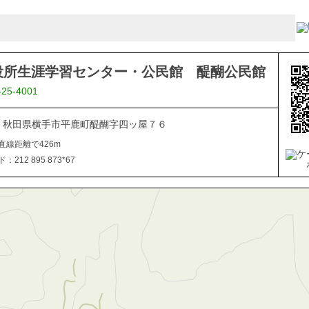
役所生涯学習センター・公民館 醍醐公民館
-25-4001
102 秋田県横手市平鹿町醍醐字四ッ屋７６
直線距離で426m
212 895 873*67