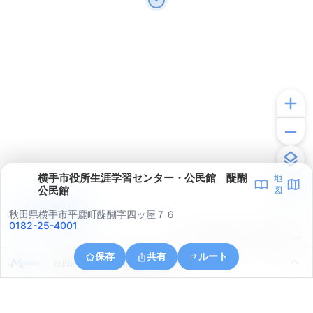
横手市役所生涯学習センター・公民館 醍醐
地
公民館
図
アプリで見る
秋田県横手市平鹿町醍醐字四ッ屋７６
0182-25-4001
© ONE COMPATH © GeoTechnologies Inc.
保存
共有
ルート
秋田県横手市平鹿町醍醐白山田