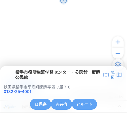
横手市役所生涯学習センター・公民館 醍醐
地
公民館
図
アプリで見る
秋田県横手市平鹿町醍醐字四ッ屋７６
0182-25-4001
© ONE COMPATH © GeoTechnologies Inc.
保存
共有
ルート
秋田県横手市平鹿町醍醐浅舞山