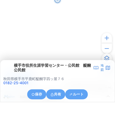
横手市役所生涯学習センター・公民館 醍醐
地
公民館
図
アプリで見る
秋田県横手市平鹿町醍醐字四ッ屋７６
0182-25-4001
© ONE COMPATH © GeoTechnologies Inc.
保存
共有
ルート
秋田県横手市平鹿町醍醐浅舞山