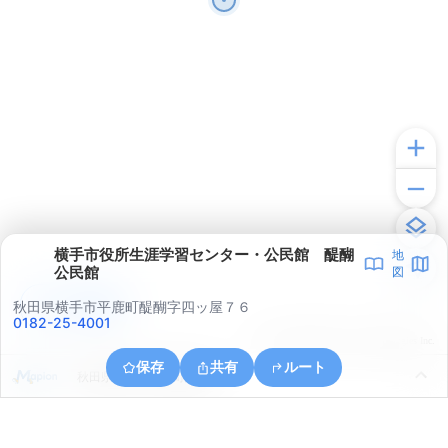
横手市役所生涯学習センター・公民館 醍醐
地
公民館
図
アプリで見る
秋田県横手市平鹿町醍醐字四ッ屋７６
0182-25-4001
© ONE COMPATH © GeoTechnologies Inc.
保存
共有
ルート
秋田県横手市平鹿町醍醐