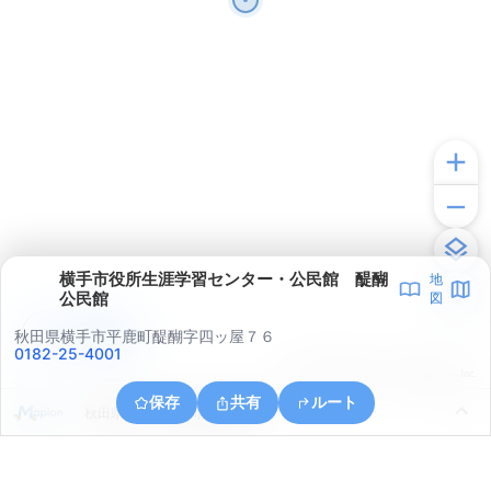
横手市役所生涯学習センター・公民館 醍醐
地
公民館
図
アプリで見る
秋田県横手市平鹿町醍醐字四ッ屋７６
0182-25-4001
© ONE COMPATH © GeoTechnologies Inc.
保存
共有
ルート
秋田県横手市平鹿町醍醐亀井沢