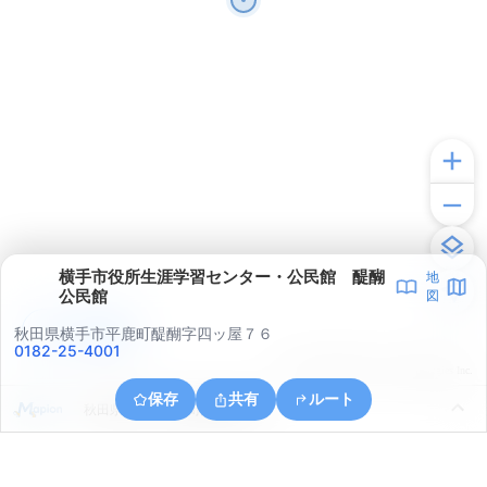
横手市役所生涯学習センター・公民館 醍醐
地
公民館
図
アプリで見る
秋田県横手市平鹿町醍醐字四ッ屋７６
0182-25-4001
© ONE COMPATH © GeoTechnologies Inc.
保存
共有
ルート
秋田県横手市平鹿町醍醐亀井沢