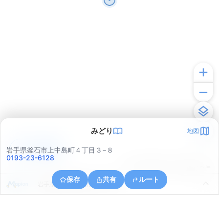
みどり
地図
アプリで見る
岩手県釜石市上中島町４丁目３−８
0193-23-6128
© ONE COMPATH © GeoTechnologies Inc.
保存
共有
ルート
岩手県釜石市釜石第１２地割