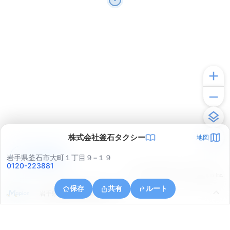
株式会社釜石タクシー
地図
アプリで見る
岩手県釜石市大町１丁目９−１９
0120-223881
© ONE COMPATH © GeoTechnologies Inc.
保存
共有
ルート
岩手県釜石市平田第１地割