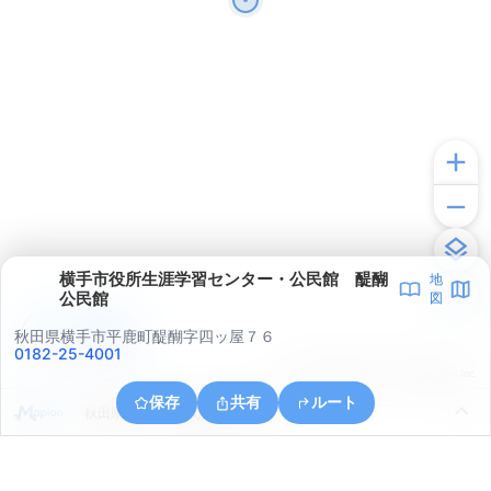
横手市役所生涯学習センター・公民館 醍醐
地
公民館
図
アプリで見る
秋田県横手市平鹿町醍醐字四ッ屋７６
0182-25-4001
© ONE COMPATH © GeoTechnologies Inc.
保存
共有
ルート
秋田県横手市平鹿町醍醐字馬鞍