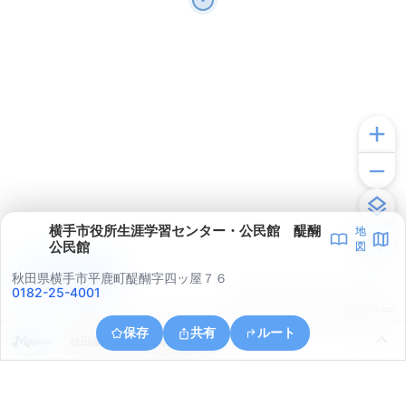
横手市役所生涯学習センター・公民館 醍醐
地
公民館
図
アプリで見る
秋田県横手市平鹿町醍醐字四ッ屋７６
0182-25-4001
© ONE COMPATH © GeoTechnologies Inc.
保存
共有
ルート
秋田県横手市平鹿町醍醐字馬鞍